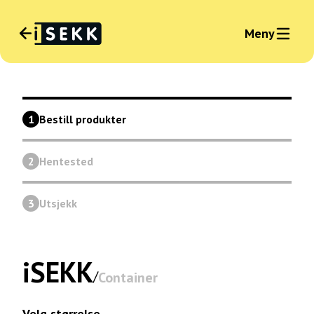
Meny
Språk
:
Norsk
Nyhet
1
Bestill produkter
Logg inn bedrift
2
Hentested
3
Utsjekk
iSEKK
/
Container
Velg størrelse