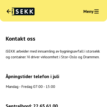
Meny
Språk
:
Norsk
Kontakt oss
Nyhet
Logg inn bedrift
iSEKK arbeider med innsamling av bygningsavfall i storsekk
og container. Vi driver virksomhet i Stor-Oslo og Drammen.
Åpningstider telefon i juli
Mandag - Fredag 07:00 - 15:00
Sentralbord: 22 65 61 00