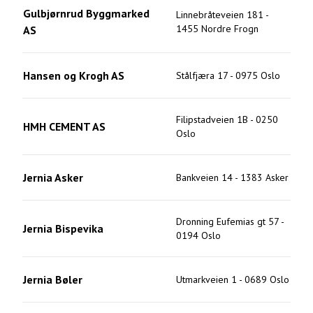
Gulbjørnrud Byggmarked
Linnebråteveien 181
-
1455
Nordre Frogn
AS
Hansen og Krogh AS
Stålfjæra 17
-
0975
Oslo
Filipstadveien 1B
-
0250
HMH CEMENT AS
Oslo
Jernia Asker
Bankveien 14
-
1383
Asker
Dronning Eufemias gt 57
-
Jernia Bispevika
0194
Oslo
Jernia Bøler
Utmarkveien 1
-
0689
Oslo