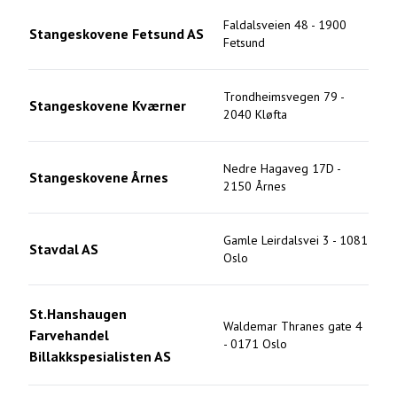
Faldalsveien 48
-
1900
Stangeskovene Fetsund AS
Fetsund
Trondheimsvegen 79
-
Stangeskovene Kværner
2040
Kløfta
Nedre Hagaveg 17D
-
Stangeskovene Årnes
2150
Årnes
Gamle Leirdalsvei 3
-
1081
Stavdal AS
Oslo
St.Hanshaugen
Waldemar Thranes gate 4
Farvehandel
-
0171
Oslo
Billakkspesialisten AS