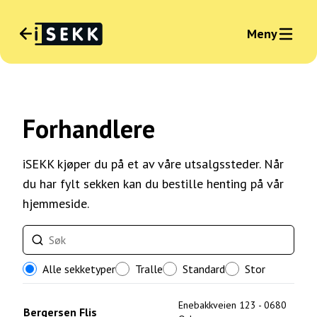
Meny
Språk
:
Norsk
Nyhet
Forhandlere
Logg inn bedrift
iSEKK kjøper du på et av våre utsalgssteder. Når
du har fylt sekken kan du bestille henting på vår
hjemmeside.
Alle sekketyper
Tralle
Standard
Stor
Enebakkveien 123
-
0680
Bergersen Flis