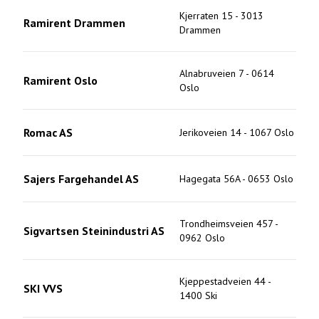
Kjerraten 15
-
3013
Ramirent Drammen
Drammen
Alnabruveien 7
-
0614
Ramirent Oslo
Oslo
Romac AS
Jerikoveien 14
-
1067
Oslo
Sajers Fargehandel AS
Hagegata 56A
-
0653
Oslo
Trondheimsveien 457
-
Sigvartsen Steinindustri AS
0962
Oslo
Kjeppestadveien 44
-
SKI VVS
1400
Ski