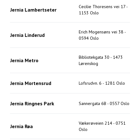
Cecilie Thoresens vei 17
-
Jernia Lambertseter
1153
Oslo
Erich Mogensøns vei 38
-
Jernia Linderud
0594
Oslo
Bibliotekgata 30
-
1473
Jernia Metro
Lørenskog
Jernia Mortensrud
Lofsrudvn. 6
-
1281
Oslo
Jernia Ringnes Park
Sannergata 6B
-
0557
Oslo
Vækerøveien 214
-
0751
Jernia Røa
Oslo