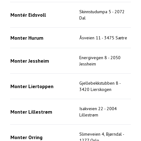
Skinnstudumpa 5
-
2072
Montér Eidsvoll
Dal
Monter Hurum
Åsveien 11
-
3475
Sætre
Energivegen 8
-
2050
Monter Jessheim
Jessheim
Gjellebekkstubben 8
-
Monter Liertoppen
3420
Lierskogen
Isakveien 22
-
2004
Monter Lillestrøm
Lillestrøm
Slimeveien 4, Bjørndal
-
Monter Orring
1277
Oslo