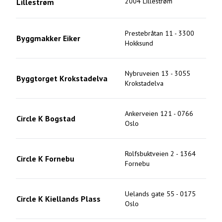
2004
Lillestrøm
Lillestrøm
Prestebråtan 11
-
3300
Byggmakker Eiker
Hokksund
Nybruveien 13
-
3055
Byggtorget Krokstadelva
Krokstadelva
Ankerveien 121
-
0766
Circle K Bogstad
Oslo
Rolfsbuktveien 2
-
1364
Circle K Fornebu
Fornebu
Uelands gate 55
-
0175
Circle K Kiellands Plass
Oslo