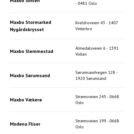
Maxbo Sinsen
-
0481
Oslo
Maxbo Stormarked
Kveldroveien 43
-
1407
Vinterbro
Nygårdskrysset
Almedalsveien 6
-
1391
Maxbo Slemmestad
Vollen
Sørumsandvegen 128
-
Maxbo Sørumsand
1920
Sørumsand
Strømsveien 245
-
0668
Maxbo Vækerø
Oslo
Strømsveien 199
-
0668
Modena Fliser
Oslo